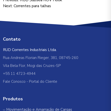
Navegação
Previous:
RUD Subsea ROV Hook
Next:
Correntes para talhas
de
Post
Contato
RUD Correntes Industriais Ltda.
Rua Andreas Florian Rieger, 381, 08745-260
Vila Bela Flor, Mogi das Cruzes-SP
+55 11 4723-4944
Fale Conosco
-
Portal do Cliente
Produtos
Movimentação e Amarração de Cargas