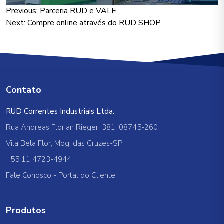
Navegação
Previous:
Parceria RUD e VALE
Next:
Compre online através do RUD SHOP
de
Post
Contato
RUD Correntes Industriais Ltda.
Rua Andreas Florian Rieger, 381, 08745-260
Vila Bela Flor, Mogi das Cruzes-SP
+55 11 4723-4944
Fale Conosco
-
Portal do Cliente
Produtos