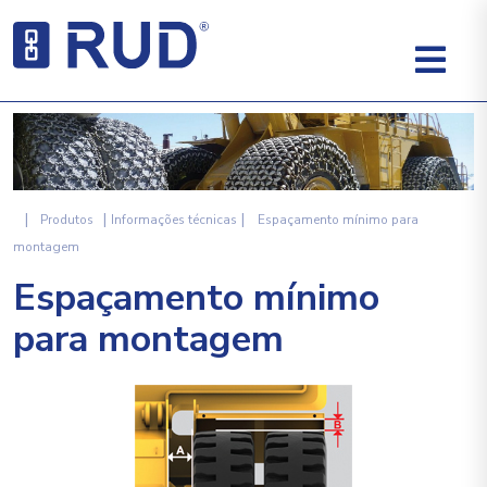
|
|
|
Produtos
Informações técnicas
Espaçamento mínimo para
montagem
Espaçamento mínimo
para montagem