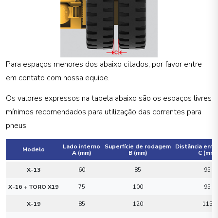
Para espaços menores dos abaixo citados, por favor entre
em contato com nossa equipe.
Os valores expressos na tabela abaixo são os espaços livres
mínimos recomendados para utilização das correntes para
pneus.
Lado interno
Superfície de rodagem
Distância entr
Modelo
A (mm)
B (mm)
C (mm)
X-13
60
85
95
X-16 + TORO X19
75
100
95
X-19
85
120
115