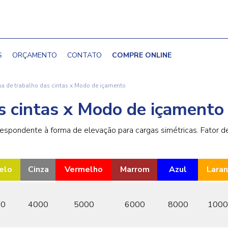
S
ORÇAMENTO
CONTATO
COMPRE ONLINE
a de trabalho das cintas x Modo de içamento
s cintas x Modo de içamento
espondente à forma de elevação para cargas simétricas. Fator d
elo
Cinza
Vermelho
Marrom
Azul
Laran
00
4000
5000
6000
8000
1000