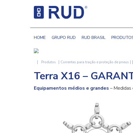
HOME
GRUPO RUD
RUD BRASIL
PRODUTO
|
|
|
Produtos
Correntes para tração e proteção de pneus
Terra X16 – GARANT 
Equipamentos médios e grandes
– Medidas 