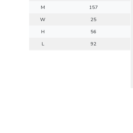
M
157
W
25
H
56
L
92