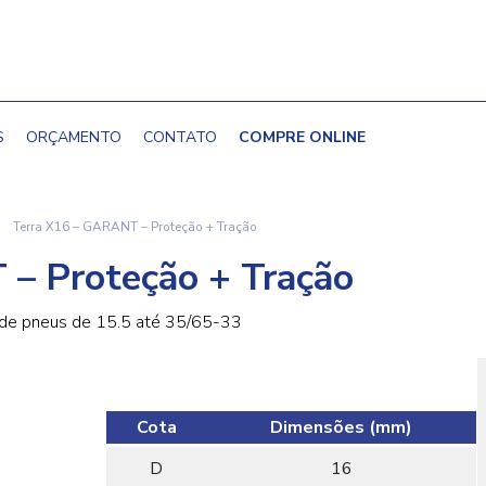
S
ORÇAMENTO
CONTATO
COMPRE ONLINE
|
Terra X16 – GARANT – Proteção + Tração
– Proteção + Tração
de pneus de 15.5 até 35/65-33
Cota
Dimensões (mm)
D
16