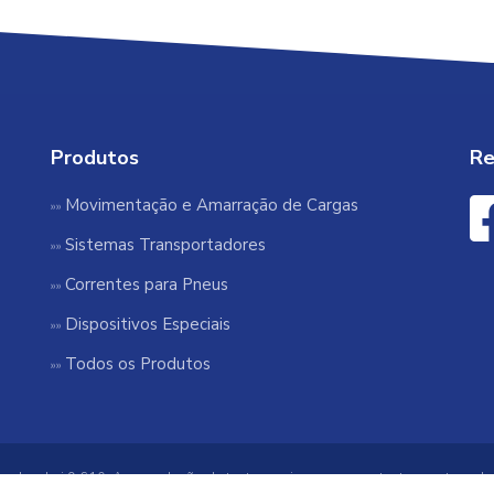
Produtos
Re
Movimentação e Amarração de Cargas
Sistemas Transportadores
Correntes para Pneus
Dispositivos Especiais
Todos os Produtos
rvados. Lei 9.610. A reprodução de textos ou imagens constantes neste websi