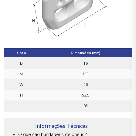
Cota
Dimensões (mm)
D
16
M
133
W
26
H
53,5
L
85
Informações Técnicas
O que são blindagens de pneus?