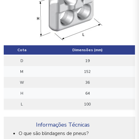
Cota
Dimensões (mm)
D
19
M
152
W
36
H
64
L
100
Informações Técnicas
O que são blindagens de pneus?