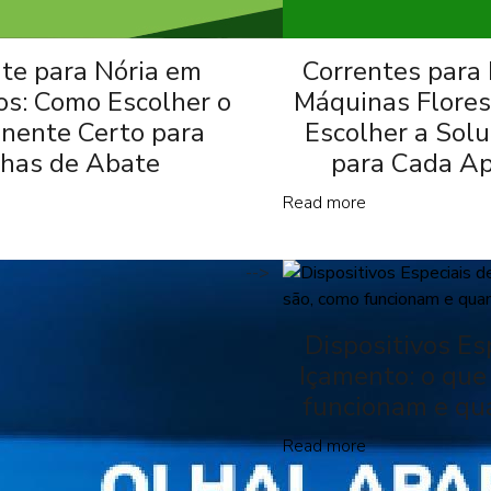
te para Nória em
Correntes para
cos: Como Escolher o
Máquinas Flores
nente Certo para
Escolher a Sol
nhas de Abate
para Cada Ap
Read more
-->
Dispositivos Es
Içamento: o que
funcionam e qu
Read more