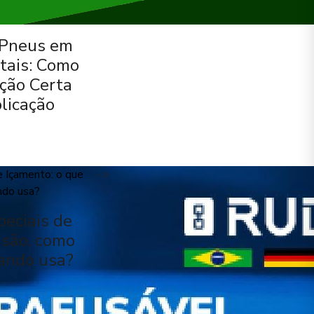
 Pneus em
tais: Como
ução Certa
licação
-->
peciais de
 são, como
ando usa?