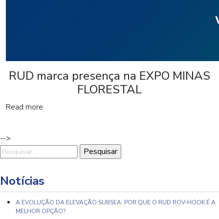
RUD marca presença na EXPO MINAS
FLORESTAL
Read more
-->
Pesquisar
por:
Notícias
A EVOLUÇÃO DA ELEVAÇÃO SUBSEA: POR QUE O RUD ROV-HOOK É A
MELHOR OPÇÃO?