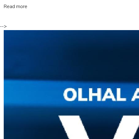
Read more
-->