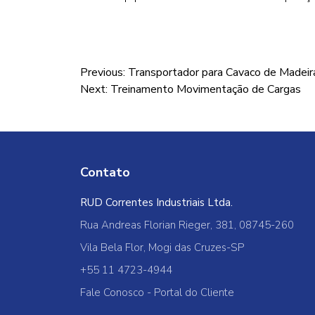
Navegação
Previous:
Transportador para Cavaco de Madeir
Next:
Treinamento Movimentação de Cargas
de
Post
Contato
RUD Correntes Industriais Ltda.
Rua Andreas Florian Rieger, 381, 08745-260
Vila Bela Flor, Mogi das Cruzes-SP
+55 11 4723-4944
Fale Conosco
-
Portal do Cliente