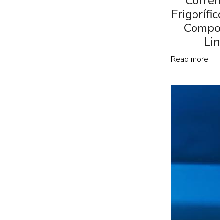
Corren
Frigorífi
Compo
Li
Read more