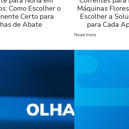
te para Nória em
Correntes para
cos: Como Escolher o
Máquinas Flores
nente Certo para
Escolher a Sol
nhas de Abate
para Cada Ap
Read more
-->