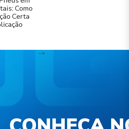
 Pneus em
tais: Como
ução Certa
licação
-->