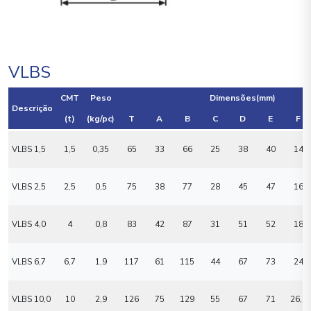
VLBS
CMT
Peso
Dimensões(mm)
Descrição
(t)
(kg/pc)
T
A
B
C
D
E
F
VLBS 1,5
1,5
0,35
65
33
66
25
38
40
14
VLBS 2,5
2,5
0,5
75
38
77
28
45
47
16
VLBS 4,0
4
0,8
83
42
87
31
51
52
18
VLBS 6,7
6,7
1,9
117
61
115
44
67
73
24
VLBS 10,0
10
2,9
126
75
129
55
67
71
26,5