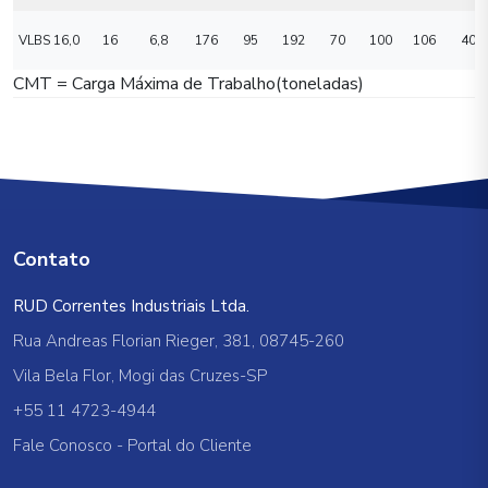
VLBS 16,0
16
6,8
176
95
192
70
100
106
40
CMT = Carga Máxima de Trabalho(toneladas)
Contato
RUD Correntes Industriais Ltda.
Rua Andreas Florian Rieger, 381, 08745-260
Vila Bela Flor, Mogi das Cruzes-SP
+55 11 4723-4944
Fale Conosco
-
Portal do Cliente