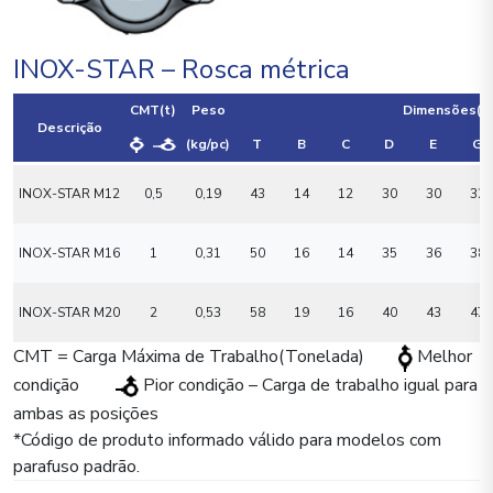
INOX-STAR – Rosca métrica
CMT(t)
Peso
Dimensões(m
Descrição
(kg/pc)
T
B
C
D
E
G
INOX-STAR M12
0,5
0,19
43
14
12
30
30
32
INOX-STAR M16
1
0,31
50
16
14
35
36
38
INOX-STAR M20
2
0,53
58
19
16
40
43
47
CMT = Carga Máxima de Trabalho(Tonelada)
Melhor
condição
Pior condição – Carga de trabalho igual para
ambas as posições
*Código de produto informado válido para modelos com
parafuso padrão.