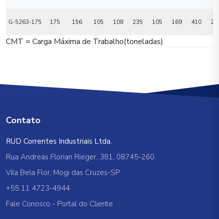
G-5263-175
175
156
105
108
235
105
169
410
27
CMT = Carga Máxima de Trabalho(toneladas)
Contato
RUD Correntes Industriais Ltda.
Rua Andreas Florian Rieger, 381, 08745-260
Vila Bela Flor, Mogi das Cruzes-SP
+55 11 4723-4944
Fale Conosco
-
Portal do Cliente