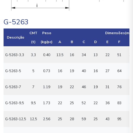
G-5263
CMT
Peso
Dimensões(mm
Descrição
(t)
(kg/pc)
A
B
C
D
E
F
G
G-5263-3,3
3,3
0.40
13,5
16
34
13
22
51
3
G-5263-5
5
0.73
16
19
40
16
27
64
4
G-5263-7
7
1.19
19
22
46
19
31
76
5
G-5263-9,5
9,5
1.73
22
25
52
22
36
83
5
G-5263-12,5
12,5
2.56
25
28
59
25
43
95
6