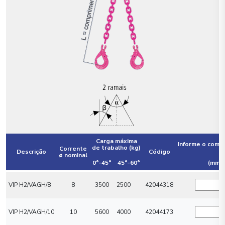
Carga máxima
Informe o comp
de trabalho (kg)
Corrente
Descrição
Código
ø nominal
0°-45°
45°-60°
(mm)
VIP H2/VAGH/8
8
3500
2500
42044318
VIP H2/VAGH/10
10
5600
4000
42044173