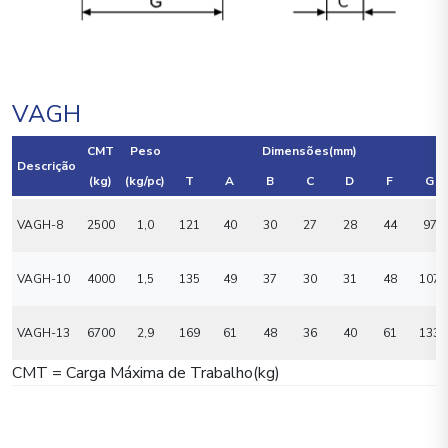
VAGH
CMT
Peso
Dimensões(mm)
Descrição
(kg)
(kg/pc)
T
A
B
C
D
F
G
VAGH-8
2500
1,0
121
40
30
27
28
44
97
VAGH-10
4000
1,5
135
49
37
30
31
48
107
VAGH-13
6700
2,9
169
61
48
36
40
61
133
CMT = Carga Máxima de Trabalho(kg)