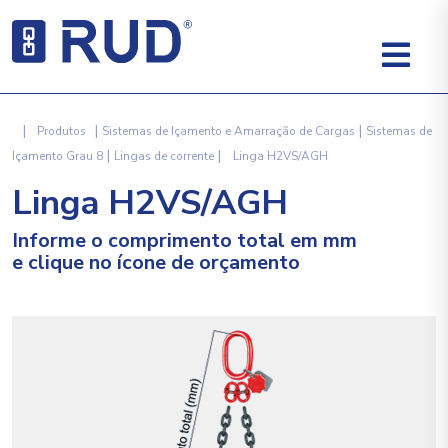
|
|
|
Produtos
Sistemas de Içamento e Amarração de Cargas
Sistemas de
|
|
Içamento Grau 8
Lingas de corrente
Linga H2VS/AGH
Linga H2VS/AGH
Informe o comprimento total em mm
e clique no ícone de orçamento