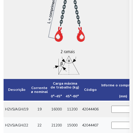
Carga máxima
Informe o compri
de trabalho (kg)
Corrente
Descrição
Código
ø nominal
0°-45°
45°-60°
(mm)
H2VS/AGH/19
19
16000
11200
42044406
H2VS/AGH/22
22
21200
15000
42044407