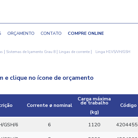
S
ORÇAMENTO
CONTATO
COMPRE ONLINE
|
|
|
as
Sistemas de Içamento Grau 8
Lingas de corrente
Linga H1VS/VH/GSH
H
 e clique no ícone de orçamento
Carga máxima
de trabalho
rição
Corrente ø nominal
Código
(kg)
H/GSH/6
6
1120
4204455