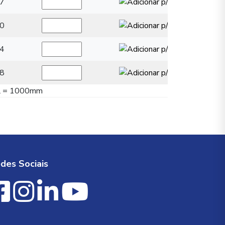
7
0
4
8
á L = 1000mm
des Sociais