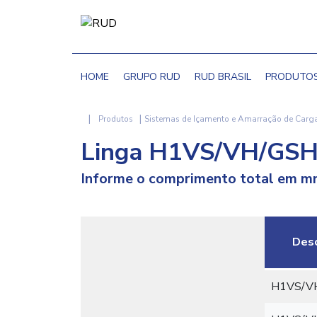
HOME
GRUPO RUD
RUD BRASIL
PRODUTO
|
|
Produtos
Sistemas de Içamento e Amarração de Carg
Linga H1VS/VH/GS
Informe o comprimento total em mm
Desc
H1VS/V