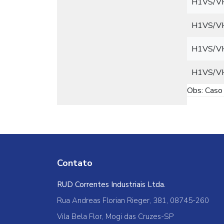
H1VS/V
H1VS/V
H1VS/V
H1VS/V
Obs: Caso 
Contato
RUD Correntes Industriais Ltda.
Rua Andreas Florian Rieger, 381, 08745-260
Vila Bela Flor, Mogi das Cruzes-SP