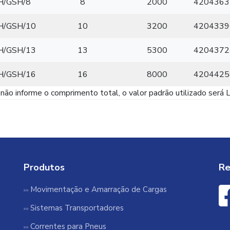
H/GSH/8
8
2000
4204363
H/GSH/10
10
3200
4204339
H/GSH/13
13
5300
4204372
H/GSH/16
16
8000
4204425
não informe o comprimento total, o valor padrão utilizado ser
Produtos
Re
Movimentação e Amarração de Cargas
Sistemas Transportadores
Correntes para Pneus