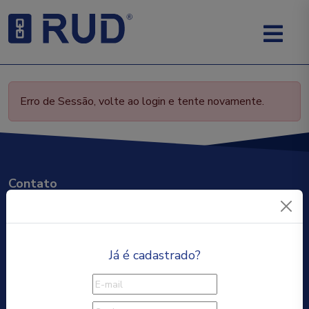
Erro de Sessão, volte ao login e tente novamente.
Contato
RUD Correntes Industriais Ltda.
Rua Andreas Florian Rieger, 381, 08745-260
Já é cadastrado?
Vila Bela Flor, Mogi das Cruzes-SP
+55 11 4723-4944
Fale Conosco
-
Portal do Cliente