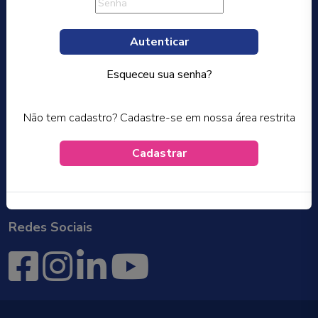
Produtos
Autenticar
Movimentação e Amarração de Cargas
Esqueceu sua senha?
Sistemas Transportadores
Não tem cadastro? Cadastre-se em nossa área restrita
Correntes para Pneus
Dispositivos Especiais
Cadastrar
Todos os Produtos
Redes Sociais