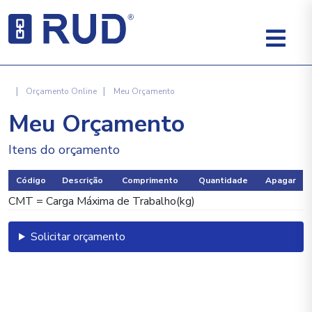
|
|
Orçamento Online
Meu Orçamento
Meu Orçamento
Itens do orçamento
Código
Descrição
Comprimento
Quantidade
Apagar
CMT = Carga Máxima de Trabalho(kg)
Solicitar orçamento